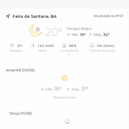
Feira de Santana, BA
Atualizado às 01h01
20°
Tempo limpo
Mín.
19°
Máx.
32°
21°
1.62 km/h
96%
0% (0mm)
Sensação
Vento
Umidade do
Chance de chuva
ar
Amanhã (10/08)
18°
31°
Mín.
Máx.
Tempo limpo
Terça (11/08)