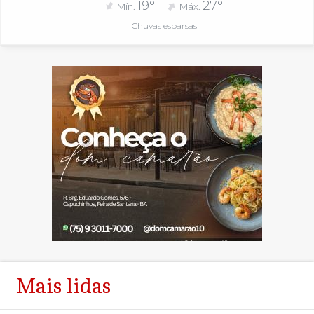
19°
27°
Mín.
Máx.
Chuvas esparsas
Mais lidas