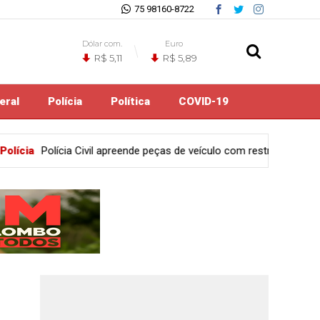
75 98160-8722
Dólar com.
Euro
R$ 5,11
R$ 5,89
eral
Polícia
Política
COVID-19
ças de veículo com restrição de furto mediante fraude em Feira de S