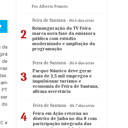
Por Alberto Peixoto
Feira de Santana
- Há 6 dias atrás
Reinauguração da TV Feira
2
marca nova fase da emissora
pública com estúdio
modernizado e ampliação da
a da
programação
irá
 de
Feira de Santana
- Há 6 dias atrás
iras
Parque Náutico deve gerar
3
as.
mais de 2,5 mil empregos e
impulsionar turismo e
tam
economia de Feira de Santana,
 PT
afirma secretária
 ser
a do
Feira de Santana
- Há 7 dias atrás
4
Feira em Ação retorna ao
distrito de Jaíba no dia 8 com
CC e
participação integrada das