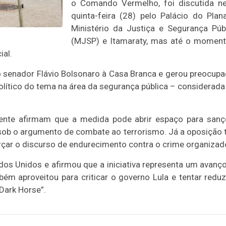
o Comando Vermelho, foi discutida n
quinta-feira (28) pelo Palácio do Plana
Ministério da Justiça e Segurança Púb
(MJSP) e Itamaraty, mas até o momen
ial.
o senador Flávio Bolsonaro à Casa Branca e gerou preocup
olítico do tema na área da segurança pública – considerad
dente afirmam que a medida pode abrir espaço para san
s sob o argumento de combate ao terrorismo. Já a oposição
orçar o discurso de endurecimento contra o crime organizad
os Unidos e afirmou que a iniciativa representa um avanç
m aproveitou para criticar o governo Lula e tentar reduz
Dark Horse”.