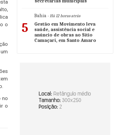
secretarias municipais
esta
lto,
Bahia
- Há 12 horas atrás
lica
5
to o
Gestão em Movimento leva
saúde, assistência social e
anúncio de obras ao Sítio
Camaçari, em Santo Amaro
ação
a um
ções
 tem
o.
o no
ir o