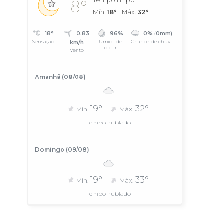
Tempo limpo
18°
Mín.
18°
Máx.
32°
18°
0.83
96%
0% (0mm)
Sensação
Umidade
Chance de chuva
km/h
do ar
Vento
Amanhã (08/08)
19°
32°
Mín.
Máx.
Tempo nublado
Domingo (09/08)
19°
33°
Mín.
Máx.
Tempo nublado