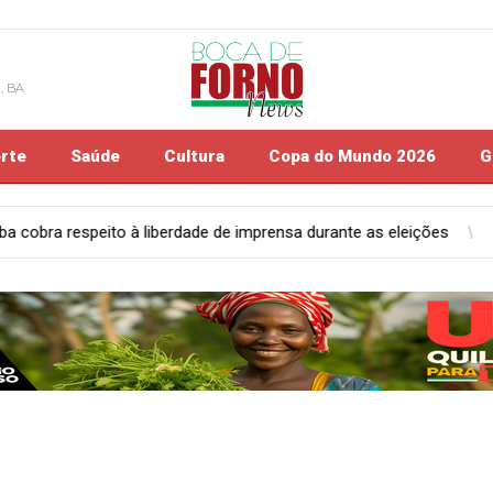
, BA
rte
Saúde
Cultura
Copa do Mundo 2026
G
mprensa durante as eleições
Polícia
Polícia Civil apreende pe