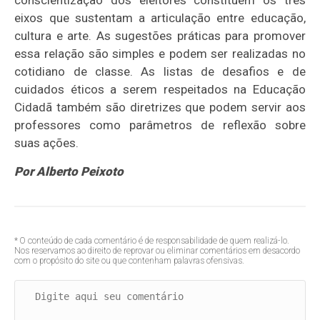
conscientização dos eleitores constituem os três
eixos que sustentam a articulação entre educação,
cultura e arte. As sugestões práticas para promover
essa relação são simples e podem ser realizadas no
cotidiano de classe. As listas de desafios e de
cuidados éticos a serem respeitados na Educação
Cidadã também são diretrizes que podem servir aos
professores como parâmetros de reflexão sobre
suas ações.
Por Alberto Peixoto
* O conteúdo de cada comentário é de responsabilidade de quem realizá-lo.
Nos reservamos ao direito de reprovar ou eliminar comentários em desacordo
com o propósito do site ou que contenham palavras ofensivas.