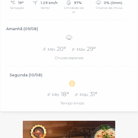
19°
1.29 km/h
97%
0% (0mm)
Sensação
Vento
Umidade do
Chance de chuva
ar
Amanhã (09/08)
20°
29°
Mín.
Máx.
Chuvas esparsas
Segunda (10/08)
18°
31°
Mín.
Máx.
Tempo limpo