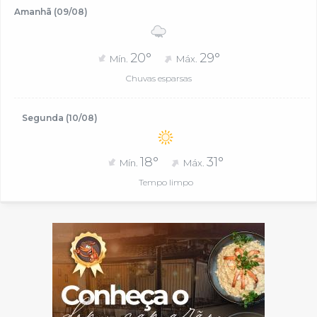
Amanhã (09/08)
20°
29°
Mín.
Máx.
Chuvas esparsas
Segunda (10/08)
18°
31°
Mín.
Máx.
Tempo limpo