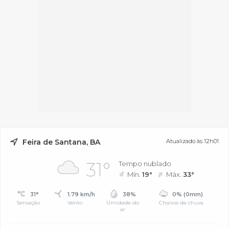
Feira de Santana, BA
Atualizado às 12h01
31°
Tempo nublado
Mín.
19°
Máx.
33°
31°
1.79 km/h
38%
0% (0mm)
Sensação
Vento
Umidade do
Chance de chuva
ar