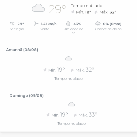
29°
Tempo nublado
Mín.
18°
Máx.
32°
29°
1.41 km/h
43%
0% (0mm)
Sensação
Vento
Umidade do
Chance de chuva
ar
Amanhã (08/08)
19°
32°
Mín.
Máx.
Tempo nublado
Domingo (09/08)
19°
33°
Mín.
Máx.
Tempo nublado