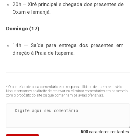
20h — Xirê principal e chegada dos presentes de
Oxum e Iemanjá.
Domingo (17)
14h — Saída para entrega dos presentes em
direção à Praia de Itapema.
* O conteúdo de cada comentário é de responsabilidade de quem realizá-lo.
Nos reservamos ao direito de reprovar ou eliminar comentários em desacordo
com o propósito do site ou que contenham palavras ofensivas.
500
caracteres restantes.