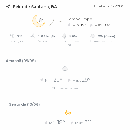
Feira de Santana, BA
Atualizado às 22h01
21°
Tempo limpo
Mín.
19°
Máx.
33°
21°
2.94 km/h
89%
0% (0mm)
Sensação
Vento
Umidade do
Chance de chuva
ar
Amanhã (09/08)
20°
29°
Mín.
Máx.
Chuvas esparsas
Segunda (10/08)
18°
31°
Mín.
Máx.