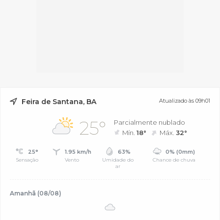
Feira de Santana, BA
Atualizado às 09h01
25°
Parcialmente nublado
Mín.
18°
Máx.
32°
25°
1.95 km/h
63%
0% (0mm)
Sensação
Vento
Umidade do
Chance de chuva
ar
Amanhã (08/08)