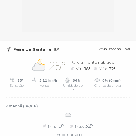
Feira de Santana, BA
Atualizado às 18h01
25°
Parcialmente nublado
Mín.
18°
Máx.
32°
25°
3.22 km/h
66%
0% (0mm)
Sensação
Vento
Umidade do
Chance de chuva
ar
Amanhã (08/08)
19°
32°
Mín.
Máx.
Tempo nublado