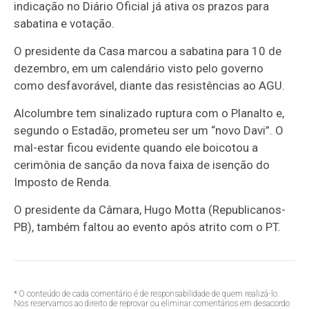
indicação no Diário Oficial já ativa os prazos para
sabatina e votação.
O presidente da Casa marcou a sabatina para 10 de
dezembro, em um calendário visto pelo governo
como desfavorável, diante das resistências ao AGU.
Alcolumbre
tem sinalizado ruptura com o Planalto e,
segundo o Estadão, prometeu ser um “novo Davi”. O
mal-estar ficou evidente quando ele boicotou a
cerimônia de sanção da nova faixa de isenção do
Imposto de Renda.
O presidente da Câmara, Hugo Motta (
Republicanos-
PB
), também faltou ao evento após atrito com o PT.
* O conteúdo de cada comentário é de responsabilidade de quem realizá-lo.
Nos reservamos ao direito de reprovar ou eliminar comentários em desacordo