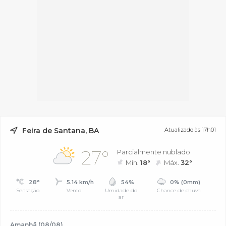
Feira de Santana, BA
Atualizado às 17h01
27°
Parcialmente nublado
Mín.
18°
Máx.
32°
28°
5.14 km/h
54%
0% (0mm)
Sensação
Vento
Umidade do
Chance de chuva
ar
Amanhã (08/08)