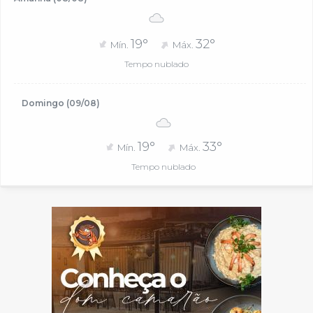
19°
32°
Mín.
Máx.
Tempo nublado
Domingo (09/08)
19°
33°
Mín.
Máx.
Tempo nublado