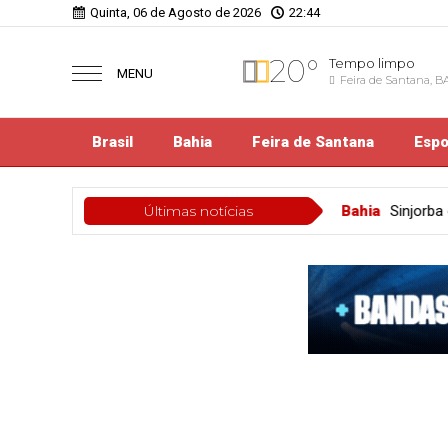
Quinta, 06 de Agosto de 2026
22:44
20°
Tempo limpo
MENU
Feira de Santana, B
Brasil
Bahia
Feira de Santana
Espo
Bahia
Últimas notícias
Sinjorba cobra respeito à liberdade de im