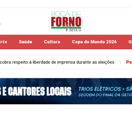
A
rte
Saúde
Cultura
Copa do Mundo 2026
G
prensa durante as eleições
Polícia
Polícia Civil apreende peça