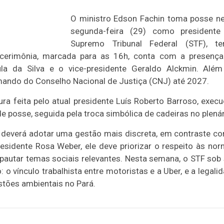
O ministro Edson Fachin toma posse n
segunda-feira (29) como presidente
Supremo Tribunal Federal (STF), te
 cerimônia, marcada para as 16h, conta com a presenç
la da Silva e o vice-presidente Geraldo Alckmin. Alé
ando do Conselho Nacional de Justiça (CNJ) até 2027.
tura feita pelo atual presidente Luís Roberto Barroso, exec
de posse, seguida pela troca simbólica de cadeiras no plená
in deverá adotar uma gestão mais discreta, em contraste c
residente Rosa Weber, ele deve priorizar o respeito às no
 pautar temas sociais relevantes. Nesta semana, o STF sob
 o vínculo trabalhista entre motoristas e a Uber, e a legali
stões ambientais no Pará.