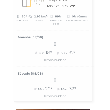
20°
Tempo limpo
Mín.
17°
Máx.
29°
20°
2.93 km/h
89%
0% (0mm)
Sensação
Vento
Umidade
Chance de chuva
do ar
Amanhã (07/08)
18°
32°
Mín.
Máx.
Tempo nublado
Sábado (08/08)
20°
32°
Mín.
Máx.
Tempo nublado