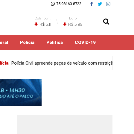
75 98160-8722
Dólar com.
Euro
R$ 5,11
R$ 5,89
eral
Polícia
Política
COVID-19
s de veículo com restrição de furto mediante fraude em Feira de Sa