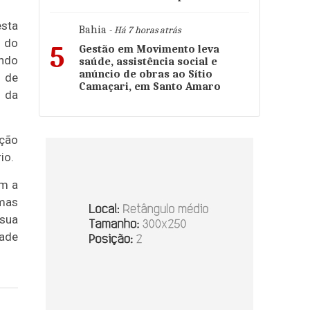
esta
Bahia
- Há 7 horas atrás
 do
5
Gestão em Movimento leva
ndo
saúde, assistência social e
anúncio de obras ao Sítio
a de
Camaçari, em Santo Amaro
m da
ução
rio.
om a
rmas
 sua
dade