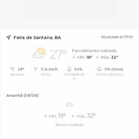
Feira de Santana, BA
Atualizado às 17h01
27°
Parcialmente nublado
Mín.
18°
Máx.
32°
28°
5.14 km/h
54%
0% (0mm)
Sensação
Vento
Umidade do
Chance de chuva
ar
Amanhã (08/08)
19°
32°
Mín.
Máx.
Tempo nublado