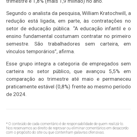
trimestre e 1,8% (mais 1,9 milhão) no ano.
Segundo o analista da pesquisa, William Kratochwill, a
redução está ligada, em parte, às contratações no
setor de educação pública. “A educação infantil e o
ensino fundamental costumam contratar no primeiro
semestre. São trabalhadores sem carteira, em
vínculos temporários”, afirma.
Esse grupo integra a categoria de empregados sem
carteira no setor público, que avançou 5,5% em
comparação ao trimestre até maio e permaneceu
praticamente estável (0,8%) frente ao mesmo período
de 2024.
* O conteúdo de cada comentário é de responsabilidade de quem realizá-lo.
Nos reservamos ao direito de reprovar ou eliminar comentários em desacordo
com o propósito do site ou que contenham palavras ofensivas.