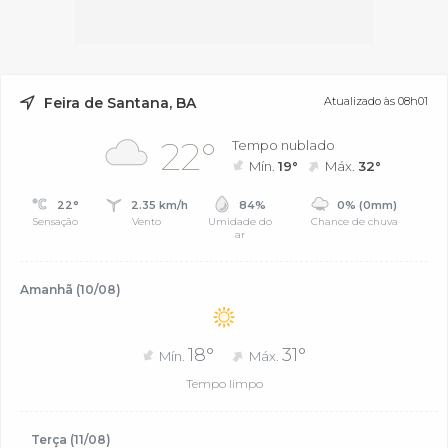
Feira de Santana, BA
Atualizado às 08h01
22°
Tempo nublado
Mín.
19°
Máx.
32°
22°
2.35 km/h
84%
0% (0mm)
Sensação
Vento
Umidade do
Chance de chuva
ar
Amanhã (10/08)
18°
31°
Mín.
Máx.
Tempo limpo
Terça (11/08)