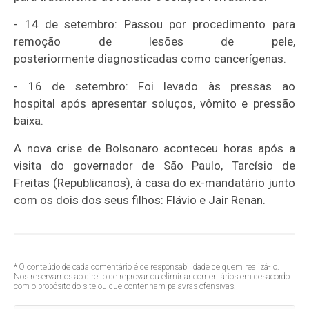
- 14 de setembro: Passou por procedimento para
remoção de lesões de pele,
posteriormente diagnosticadas como cancerígenas.
- 16 de setembro: Foi levado às pressas ao
hospital após apresentar soluços, vômito e pressão
baixa.
A nova crise de Bolsonaro aconteceu horas após a
visita do governador de São Paulo, Tarcísio de
Freitas (Republicanos), à casa do ex-mandatário junto
com os dois dos seus filhos: Flávio e Jair Renan.
* O conteúdo de cada comentário é de responsabilidade de quem realizá-lo.
Nos reservamos ao direito de reprovar ou eliminar comentários em desacordo
com o propósito do site ou que contenham palavras ofensivas.