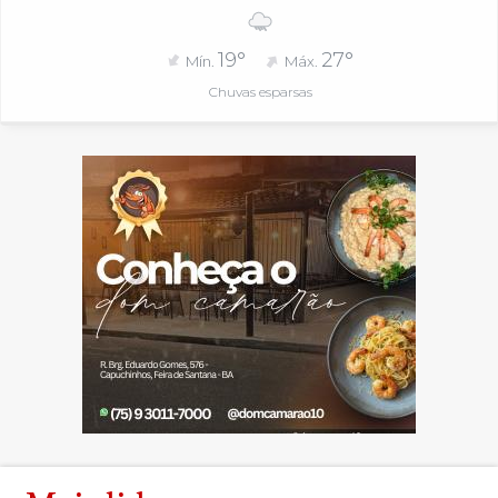
19°
27°
Mín.
Máx.
Chuvas esparsas