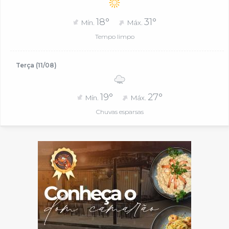
18°
31°
Mín.
Máx.
Tempo limpo
Terça (11/08)
19°
27°
Mín.
Máx.
Chuvas esparsas