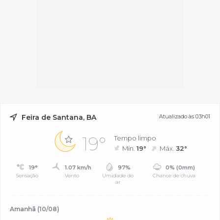
Feira de Santana, BA
Atualizado às 03h01
19°
Tempo limpo
Mín.
19°
Máx.
32°
19°
1.07 km/h
97%
0% (0mm)
Sensação
Vento
Umidade do
Chance de chuva
ar
Amanhã (10/08)