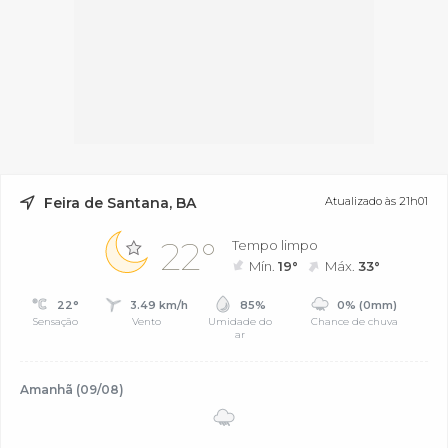
Feira de Santana, BA
Atualizado às 21h01
22°
Tempo limpo
Mín.
19°
Máx.
33°
22°
3.49 km/h
85%
0% (0mm)
Sensação
Vento
Umidade do
Chance de chuva
ar
Amanhã (09/08)