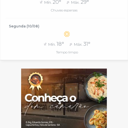
20°
29°
Mín.
Máx.
Chuvas esparsas
Segunda (10/08)
18°
31°
Mín.
Máx.
Tempo limpo