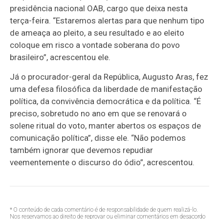
presidência nacional OAB, cargo que deixa nesta
terça-feira. “Estaremos alertas para que nenhum tipo
de ameaça ao pleito, a seu resultado e ao eleito
coloque em risco a vontade soberana do povo
brasileiro”, acrescentou ele.
Já o procurador-geral da República, Augusto Aras, fez
uma defesa filosófica da liberdade de manifestação
política, da convivência democrática e da política. “É
preciso, sobretudo no ano em que se renovará o
solene ritual do voto, manter abertos os espaços de
comunicação política”, disse ele. “Não podemos
também ignorar que devemos repudiar
veementemente o discurso do ódio”, acrescentou.
* O conteúdo de cada comentário é de responsabilidade de quem realizá-lo.
Nos reservamos ao direito de reprovar ou eliminar comentários em desacordo