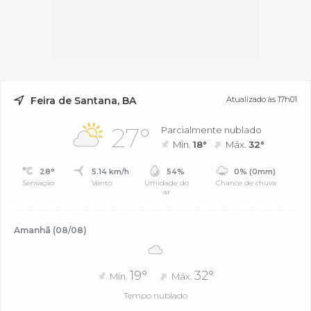
Feira de Santana, BA
Atualizado às 17h01
27°
Parcialmente nublado
Mín.
18°
Máx.
32°
28°
5.14 km/h
54%
0% (0mm)
Sensação
Vento
Umidade do
Chance de chuva
ar
Amanhã (08/08)
19°
32°
Mín.
Máx.
Tempo nublado