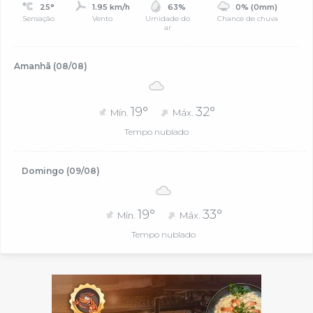
25°
1.95 km/h
63%
0% (0mm)
Sensação
Vento
Umidade do
Chance de chuva
ar
Amanhã (08/08)
19°
32°
Mín.
Máx.
Tempo nublado
Domingo (09/08)
19°
33°
Mín.
Máx.
Tempo nublado