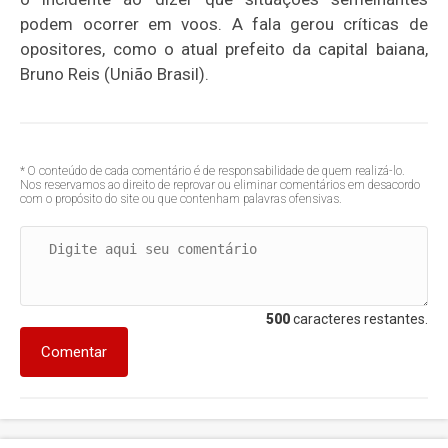
podem ocorrer em voos. A fala gerou críticas de
opositores, como o atual prefeito da capital baiana,
Bruno Reis (União Brasil).
* O conteúdo de cada comentário é de responsabilidade de quem realizá-lo.
Nos reservamos ao direito de reprovar ou eliminar comentários em desacordo
com o propósito do site ou que contenham palavras ofensivas.
500
caracteres restantes.
Comentar