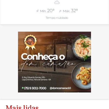
20°
32°
Mín.
Máx.
Tempo nublado
Mais lidas