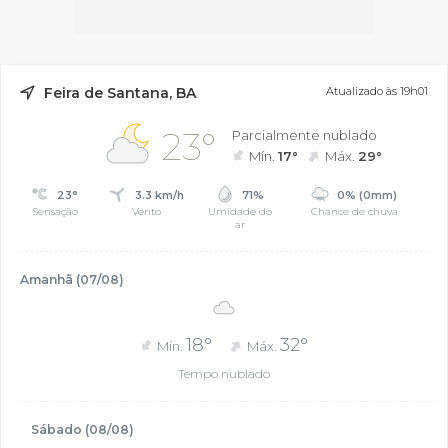
Feira de Santana, BA
Atualizado às 19h01
23°
Parcialmente nublado
Mín.
17°
Máx.
29°
23°
3.3 km/h
71%
0% (0mm)
Sensação
Vento
Umidade do
Chance de chuva
ar
Amanhã (07/08)
18°
32°
Mín.
Máx.
Tempo nublado
Sábado (08/08)