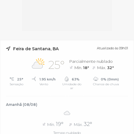
Feira de Santana, BA
Atualizado às 09h01
25°
Parcialmente nublado
Mín.
18°
Máx.
32°
25°
1.95 km/h
63%
0% (0mm)
Sensação
Vento
Umidade do
Chance de chuva
ar
Amanhã (08/08)
19°
32°
Mín.
Máx.
Tempo nublado