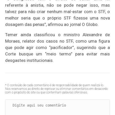
referente à anistia, não se pode negar isso, mas
talvez para não criar nenhum mal-estar com o STF, o
melhor seria que o próprio STF fizesse uma nova
dosagem das penas”, afirmou ao jornal O Globo.
Temer ainda classificou o ministro Alexandre de
Moraes, relator dos casos no STF, como uma figura
que pode agir como “pacificador”, sugerindo que a
Corte busque um “meio termo” para evitar mais
desgastes institucionais.
* O conteúdo de cada comentário é de responsabilidade de quem realizá-lo.
Nos reservamos ao direito de reprovar ou eliminar comentários em desacordo
com o propósito do site ou que contenham palavras ofensivas.