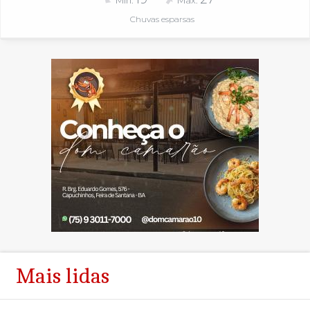
Mín.
Máx.
Chuvas esparsas
Mais lidas