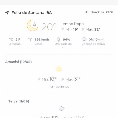
Feira de Santana, BA
Atualizado às 00h01
20°
Tempo limpo
Mín.
19°
Máx.
32°
21°
1.95 km/h
96%
0% (0mm)
Sensação
Vento
Umidade do
Chance de chuva
ar
Amanhã (10/08)
18°
31°
Mín.
Máx.
Tempo limpo
Terça (11/08)
19°
27°