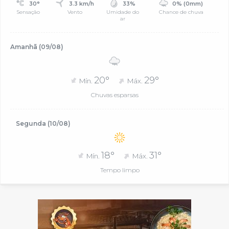
30°
3.3 km/h
33%
0% (0mm)
Sensação
Vento
Umidade do
Chance de chuva
ar
Amanhã (09/08)
20°
29°
Mín.
Máx.
Chuvas esparsas
Segunda (10/08)
18°
31°
Mín.
Máx.
Tempo limpo