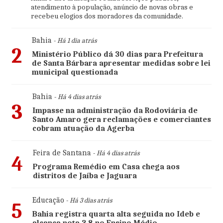
atendimento à população, anúncio de novas obras e
recebeu elogios dos moradores da comunidade.
Bahia
- Há 1 dia atrás
2
Ministério Público dá 30 dias para Prefeitura
de Santa Bárbara apresentar medidas sobre lei
municipal questionada
Bahia
- Há 4 dias atrás
3
Impasse na administração da Rodoviária de
Santo Amaro gera reclamações e comerciantes
cobram atuação da Agerba
Feira de Santana
- Há 4 dias atrás
4
Programa Remédio em Casa chega aos
distritos de Jaíba e Jaguara
Educação
- Há 3 dias atrás
5
Bahia registra quarta alta seguida no Ideb e
alcança nota 3,8 no Ensino Médio