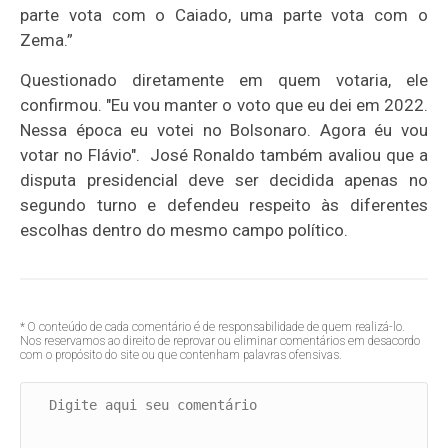
parte vota com o Caiado, uma parte vota com o
Zema.”
Questionado diretamente em quem votaria, ele
confirmou. "Eu vou manter o voto que eu dei em 2022.
Nessa época eu votei no Bolsonaro. Agora éu vou
votar no Flávio". José Ronaldo também avaliou que a
disputa presidencial deve ser decidida apenas no
segundo turno e defendeu respeito às diferentes
escolhas dentro do mesmo campo político.
* O conteúdo de cada comentário é de responsabilidade de quem realizá-lo.
Nos reservamos ao direito de reprovar ou eliminar comentários em desacordo
com o propósito do site ou que contenham palavras ofensivas.