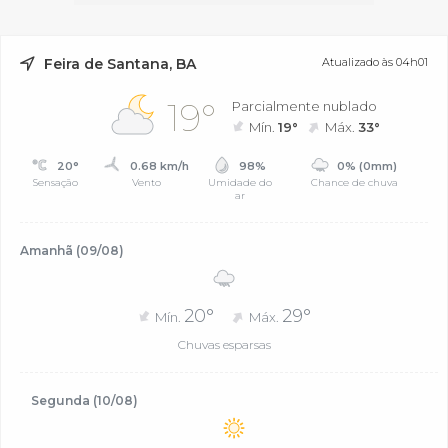
Feira de Santana, BA
Atualizado às 04h01
19°
Parcialmente nublado
Mín.
19°
Máx.
33°
20°
0.68 km/h
98%
0% (0mm)
Sensação
Vento
Umidade do
Chance de chuva
ar
Amanhã (09/08)
20°
29°
Mín.
Máx.
Chuvas esparsas
Segunda (10/08)