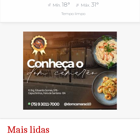
18°
31°
Mín.
Máx.
Tempo limpo
Mais lidas