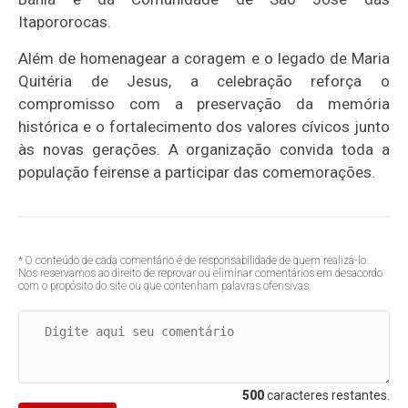
Itapororocas.
Além de homenagear a coragem e o legado de Maria
Quitéria de Jesus, a celebração reforça o
compromisso com a preservação da memória
histórica e o fortalecimento dos valores cívicos junto
às novas gerações. A organização convida toda a
população feirense a participar das comemorações.
* O conteúdo de cada comentário é de responsabilidade de quem realizá-lo.
Nos reservamos ao direito de reprovar ou eliminar comentários em desacordo
com o propósito do site ou que contenham palavras ofensivas.
500
caracteres restantes.