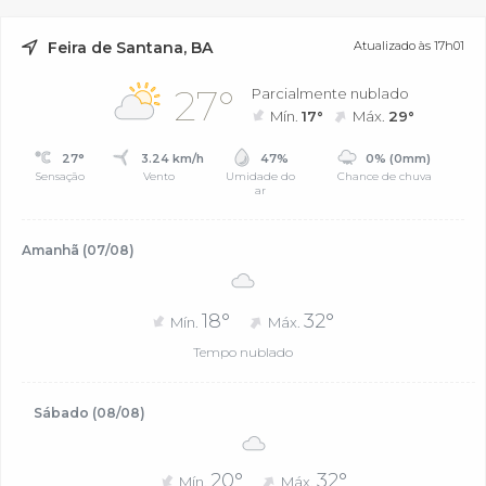
Feira de Santana, BA
Atualizado às 17h01
27°
Parcialmente nublado
Mín.
17°
Máx.
29°
27°
3.24 km/h
47%
0% (0mm)
Sensação
Vento
Umidade do
Chance de chuva
ar
Amanhã (07/08)
18°
32°
Mín.
Máx.
Tempo nublado
Sábado (08/08)
20°
32°
Mín.
Máx.