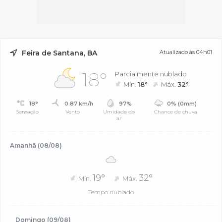
Feira de Santana, BA
Atualizado às 04h01
18°
Parcialmente nublado
Mín.
18°
Máx.
32°
18°
0.87 km/h
97%
0% (0mm)
Sensação
Vento
Umidade do
Chance de chuva
ar
Amanhã (08/08)
19°
32°
Mín.
Máx.
Tempo nublado
Domingo (09/08)