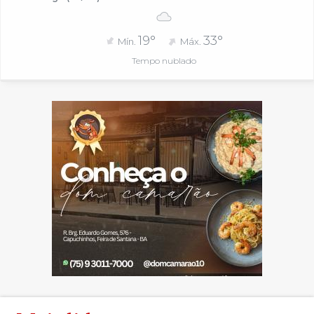
19°
33°
Mín.
Máx.
Tempo nublado