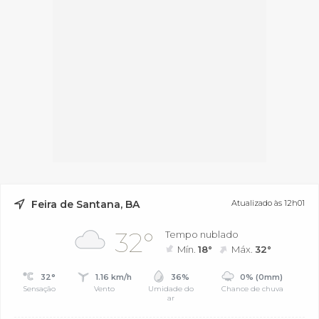
Feira de Santana, BA
Atualizado às 12h01
32°
Tempo nublado
Mín.
18°
Máx.
32°
32°
1.16 km/h
36%
0% (0mm)
Sensação
Vento
Umidade do
Chance de chuva
ar