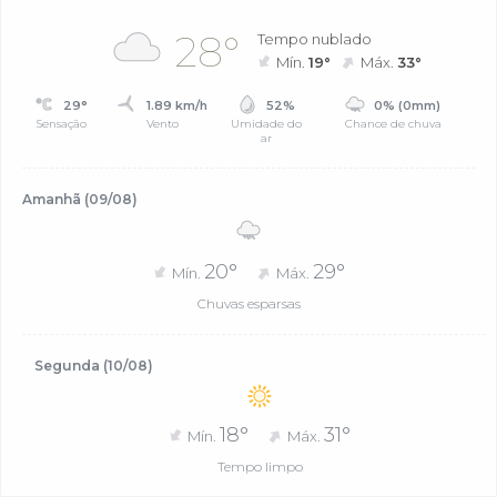
28°
Tempo nublado
Mín.
19°
Máx.
33°
29°
1.89 km/h
52%
0% (0mm)
Sensação
Vento
Umidade do
Chance de chuva
ar
Amanhã (09/08)
20°
29°
Mín.
Máx.
Chuvas esparsas
Segunda (10/08)
18°
31°
Mín.
Máx.
Tempo limpo