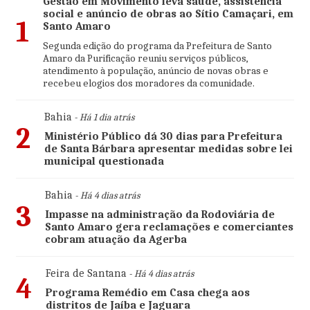
Gestão em Movimento leva saúde, assistência
social e anúncio de obras ao Sítio Camaçari, em
1
Santo Amaro
Segunda edição do programa da Prefeitura de Santo
Amaro da Purificação reuniu serviços públicos,
atendimento à população, anúncio de novas obras e
recebeu elogios dos moradores da comunidade.
Bahia
- Há 1 dia atrás
2
Ministério Público dá 30 dias para Prefeitura
de Santa Bárbara apresentar medidas sobre lei
municipal questionada
Bahia
- Há 4 dias atrás
3
Impasse na administração da Rodoviária de
Santo Amaro gera reclamações e comerciantes
cobram atuação da Agerba
Feira de Santana
- Há 4 dias atrás
4
Programa Remédio em Casa chega aos
distritos de Jaíba e Jaguara