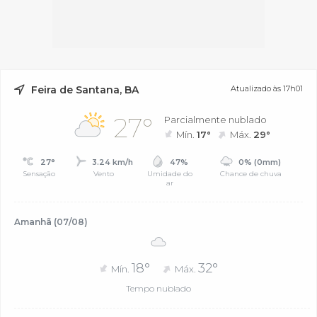
Feira de Santana, BA
Atualizado às 17h01
27°
Parcialmente nublado
Mín.
17°
Máx.
29°
27°
3.24 km/h
47%
0% (0mm)
Sensação
Vento
Umidade do
Chance de chuva
ar
Amanhã (07/08)
18°
32°
Mín.
Máx.
Tempo nublado