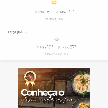
18°
31°
Mín.
Máx.
Tempo limpo
Terça (11/08)
19°
27°
Mín.
Máx.
Chuvas esparsas