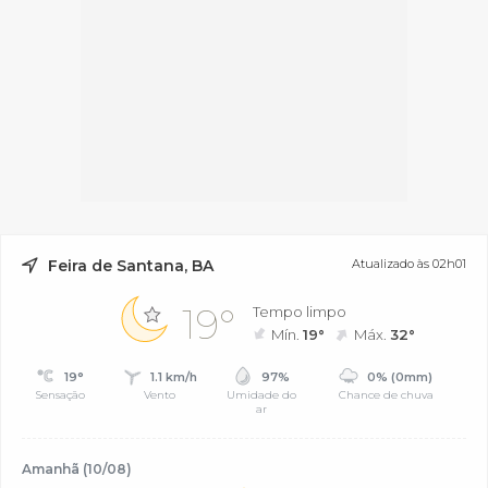
Feira de Santana, BA
Atualizado às 02h01
19°
Tempo limpo
Mín.
19°
Máx.
32°
19°
1.1 km/h
97%
0% (0mm)
Sensação
Vento
Umidade do
Chance de chuva
ar
Amanhã (10/08)