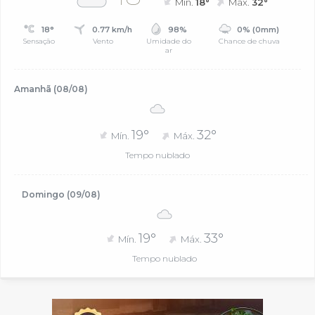
Mín.
18°
Máx.
32°
18°
0.77 km/h
98%
0% (0mm)
Sensação
Vento
Umidade do
Chance de chuva
ar
Amanhã (08/08)
19°
32°
Mín.
Máx.
Tempo nublado
Domingo (09/08)
19°
33°
Mín.
Máx.
Tempo nublado