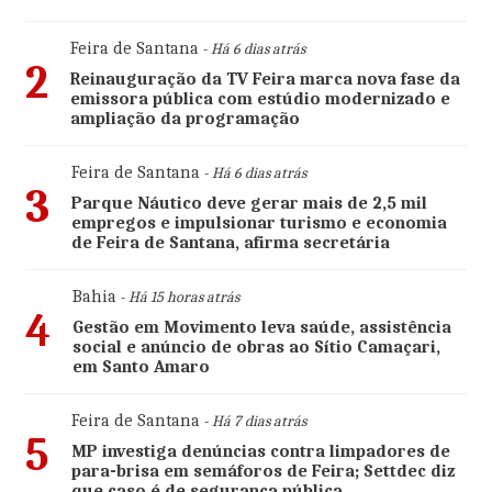
Feira de Santana
- Há 6 dias atrás
2
Reinauguração da TV Feira marca nova fase da
emissora pública com estúdio modernizado e
ampliação da programação
Feira de Santana
- Há 6 dias atrás
3
Parque Náutico deve gerar mais de 2,5 mil
empregos e impulsionar turismo e economia
de Feira de Santana, afirma secretária
Bahia
- Há 15 horas atrás
4
Gestão em Movimento leva saúde, assistência
social e anúncio de obras ao Sítio Camaçari,
em Santo Amaro
Feira de Santana
- Há 7 dias atrás
5
MP investiga denúncias contra limpadores de
para-brisa em semáforos de Feira; Settdec diz
que caso é de segurança pública