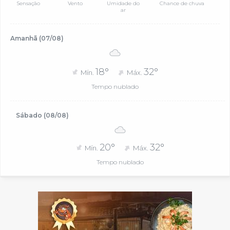
Sensação
Vento
Umidade do
Chance de chuva
ar
Amanhã (07/08)
18°
32°
Mín.
Máx.
Tempo nublado
Sábado (08/08)
20°
32°
Mín.
Máx.
Tempo nublado