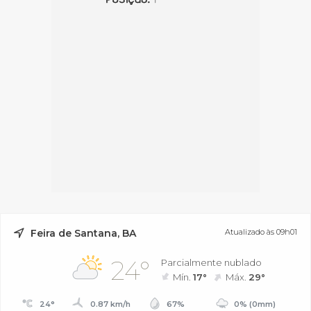
Feira de Santana, BA
Atualizado às 09h01
24°
Parcialmente nublado
Mín.
17°
Máx.
29°
24°
0.87 km/h
67%
0% (0mm)