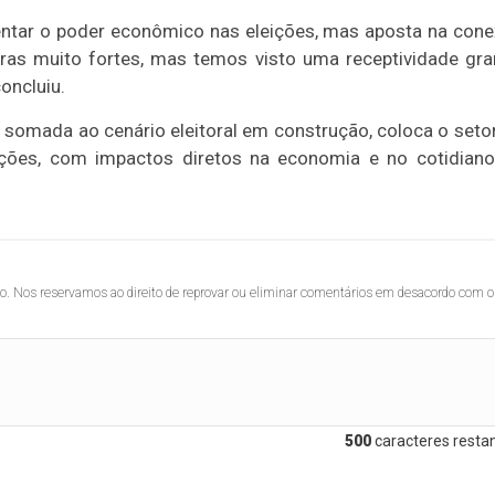
rentar o poder econômico nas eleições, mas aposta na con
ras muito fortes, mas temos visto uma receptividade gr
oncluiu.
, somada ao cenário eleitoral em construção, coloca o seto
enções, com impactos diretos na economia e no cotidian
lo. Nos reservamos ao direito de reprovar ou eliminar comentários em desacordo com o
500
caracteres restan