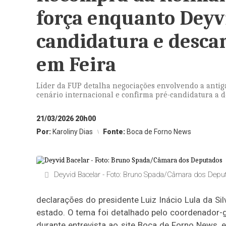
força enquanto Deyvi
candidatura e desca
em Feira
Líder da FUP detalha negociações envolvendo a antiga 
cenário internacional e confirma pré-candidatura a 
21/03/2026 20h00
Por:
Karoliny Dias
Fonte:
Boca de Forno News
Deyvid Bacelar - Foto: Bruno Spada/Câmara dos Depu
declarações do presidente Luiz Inácio Lula da Si
estado. O tema foi detalhado pelo coordenador-ge
durante entrevista ao site Boca de Forno News, 