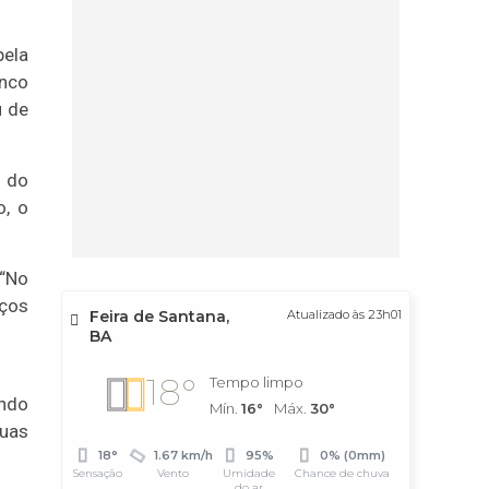
pela
inco
u de
s do
o, o
 “No
eços
Feira de Santana,
Atualizado às 23h01
BA
18°
Tempo limpo
undo
Mín.
16°
Máx.
30°
suas
18°
1.67 km/h
95%
0% (0mm)
Sensação
Vento
Umidade
Chance de chuva
do ar