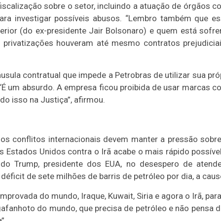
iscalização sobre o setor, incluindo a atuação de órgãos 
para investigar possíveis abusos. “Lembro também que e
terior (do ex-presidente Jair Bolsonaro) e quem está sofr
privatizações houveram até mesmo contratos prejudicia
áusula contratual que impede a Petrobras de utilizar sua pró
 “É um absurdo. A empresa ficou proibida de usar marcas 
o isso na Justiça”, afirmou.
e os conflitos internacionais devem manter a pressão sobr
s Estados Unidos contra o Irã acabe o mais rápido possíve
ldo Trump, presidente dos EUA, no desespero de atend
ficit de sete milhões de barris de petróleo por dia, a cau
mprovada do mundo, Iraque, Kuwait, Siria e agora o Irã, para
gafanhoto do mundo, que precisa de petróleo e não pensa 
”.