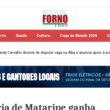
rte
Saúde
Cultura
Copa do Mundo 2026
G
r vaga na Alba e anuncia apoio à pré-candidatura de Tom
Saúd
ia de Mataripe ganha