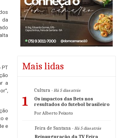
 dos
s da
ado
alta
Mais lidas
o PT
eção
ar a
or”,
Cultura
- Há 5 dias atrás
1
Os impactos das Bets nos
resultados do futebol brasileiro
ação
Por Alberto Peixoto
go e
de e
Feira de Santana
- Há 5 dias atrás
Reinauguração da TV Feira