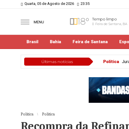
Quarta, 05 de Agosto de 2026
23:35
18°
Tempo limpo
MENU
Feira de Santana, BA
Brasil
Bahia
Feira de Santana
Espo
Política
Últimas notícias
Jurandy Carvalho desiste de disputa
Política
Política
Recompra da Refinar