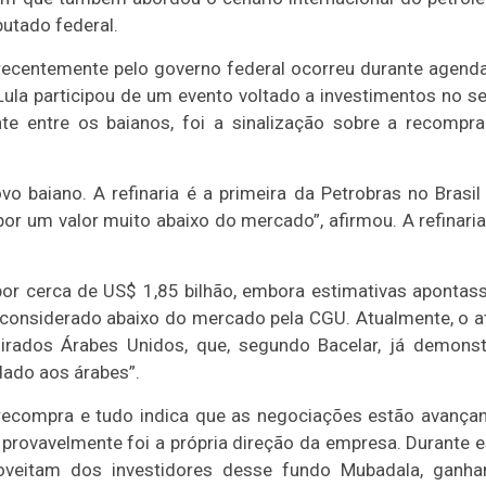
putado federal.
 recentemente pelo governo federal ocorreu durante agend
Lula participou de um evento voltado a investimentos no se
te entre os baianos, foi a sinalização sobre a recompr
vo baiano. A refinaria é a primeira da Petrobras no Brasil
or um valor muito abaixo do mercado”, afirmou. A refinaria
por cerca de US$ 1,85 bilhão, embora estimativas aponta
or considerado abaixo do mercado pela CGU. Atualmente, o a
rados Árabes Unidos, que, segundo Bacelar, já demons
dado aos árabes”.
recompra e tudo indica que as negociações estão avança
provavelmente foi a própria direção da empresa. Durante 
roveitam dos investidores desse fundo Mubadala, ganh