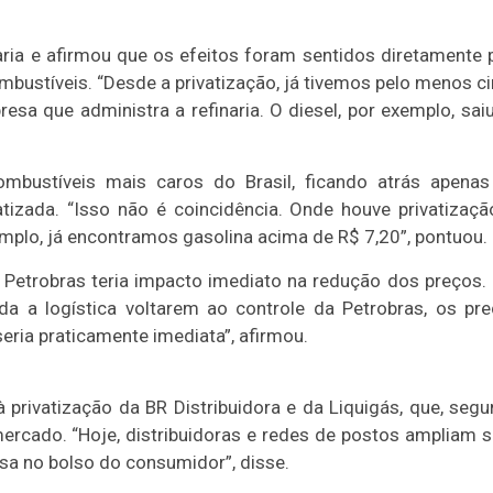
.
naria e afirmou que os efeitos foram sentidos diretamente 
bustíveis. “Desde a privatização, já tivemos pelo menos c
sa que administra a refinaria. O diesel, por exemplo, sai
mbustíveis mais caros do Brasil, ficando atrás apena
izada. “Isso não é coincidência. Onde houve privatizaçã
emplo, já encontramos gasolina acima de R$ 7,20”, pontuou.
la Petrobras teria impacto imediato na redução dos preços.
a a logística voltarem ao controle da Petrobras, os pr
seria praticamente imediata”, afirmou.
 privatização da BR Distribuidora e da Liquigás, que, seg
ercado. “Hoje, distribuidoras e redes de postos ampliam 
a no bolso do consumidor”, disse.