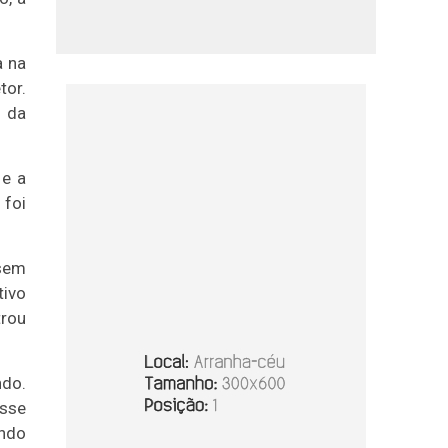
a na
tor.
a da
 e a
 foi
ssem
tivo
trou
ndo.
esse
ando