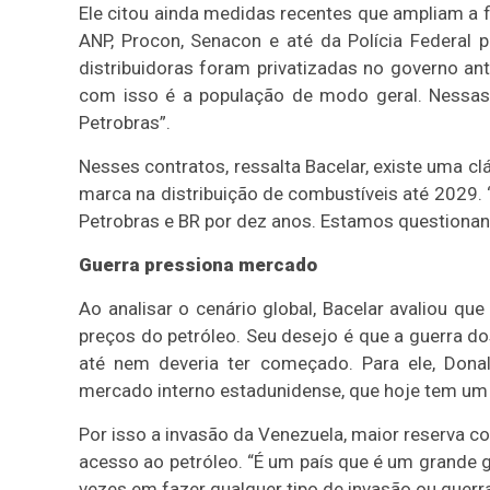
Ele citou ainda medidas recentes que ampliam a f
ANP, Procon, Senacon e até da Polícia Federal 
distribuidoras foram privatizadas no governo an
com isso é a população de modo geral. Nessas 
Petrobras”.
Nesses contratos, ressalta Bacelar, existe uma cl
marca na distribuição de combustíveis até 2029.
Petrobras e BR por dez anos. Estamos questionand
Guerra pressiona mercado
Ao analisar o cenário global, Bacelar avaliou qu
preços do petróleo. Seu desejo é que a guerra do
até nem deveria ter começado. Para ele, Dona
mercado interno estadunidense, que hoje tem um dé
Por isso a invasão da Venezuela, maior reserva co
acesso ao petróleo. “É um país que é um grande 
vezes em fazer qualquer tipo de invasão ou guerra