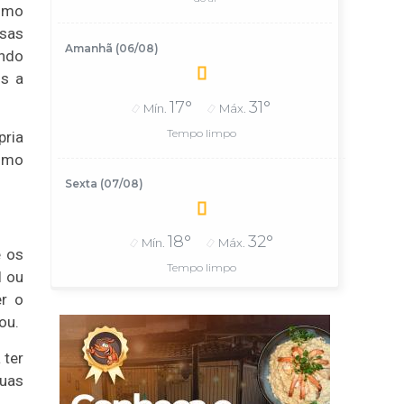
como
ssas
Amanhã (06/08)
endo
is a
17°
31°
Mín.
Máx.
Tempo limpo
pria
como
Sexta (07/08)
18°
32°
Mín.
Máx.
e os
Tempo limpo
l ou
er o
sou.
 ter
duas