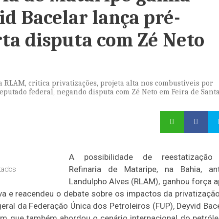
d Bacelar lança pré-
rta disputa com Zé Neto
RLAM, critica privatizações, projeta alta nos combustíveis por
deputado federal, negando disputa com Zé Neto em Feira de Sant
A possibilidade de reestatização
Refinaria de Mataripe, na Bahia, an
tados
Landulpho Alves (RLAM), ganhou força 
lva e reacendeu o debate sobre os impactos da privatizaçã
ral da Federação Única dos Petroleiros (FUP), Deyvid Bace
em que também abordou o cenário internacional do petróle