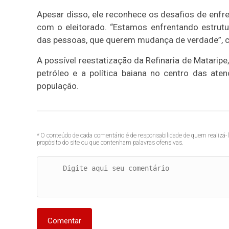
Apesar disso, ele reconhece os desafios de enf
com o eleitorado. “Estamos enfrentando estrutu
das pessoas, que querem mudança de verdade”, c
A possível reestatização da Refinaria de Mataripe
petróleo e a política baiana no centro das at
população.
* O conteúdo de cada comentário é de responsabilidade de quem realizá-
propósito do site ou que contenham palavras ofensivas.
Comentar