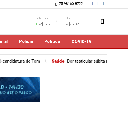
75 98160-8722
Dólar com.
Euro
R$ 5,12
R$ 5,92
eral
Polícia
Política
COVID-19
e
Dor testicular súbita pode indicar emergência médica e exige aten