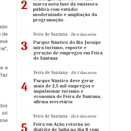
2
marca nova fase da emissora
pública com estúdio
modernizado e ampliação da
programação
tado
s de
Feira de Santana
- Há 6 dias atrás
teve
3
Parque Náutico do Rio Jacuípe
mira turismo, esporte e
al”,
geração de empregos em Feira
de Santana
ue a
Feira de Santana
- Há 5 dias atrás
 faz
Parque Náutico deve gerar
4
mais de 2,5 mil empregos e
impulsionar turismo e
economia de Feira de Santana,
afirma secretária
 dos
e só
Feira de Santana
- Há 6 dias atrás
sse
5
Feira em Ação retorna ao
distrito de Jaíba no dia 8 com