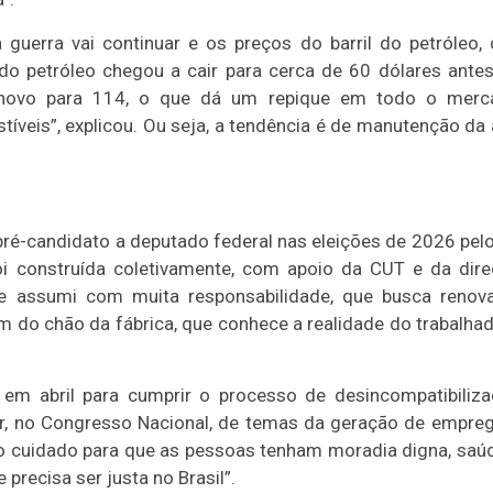
a guerra vai continuar e os preços do barril do petróleo,
 do petróleo chegou a cair para cerca de 60 dólares ante
e novo para 114, o que dá um repique em todo o merc
íveis”, explicou. Ou seja, a tendência é de manutenção da 
 pré-candidato a deputado federal nas eleições de 2026 pel
oi construída coletivamente, com apoio da CUT e da dir
que assumi com muita responsabilidade, que busca renov
do chão da fábrica, que conhece a realidade do trabalhad
 em abril para cumprir o processo de desincompatibiliz
atar, no Congresso Nacional, de temas da geração de empre
e o cuidado para que as pessoas tenham moradia digna, saú
precisa ser justa no Brasil”.