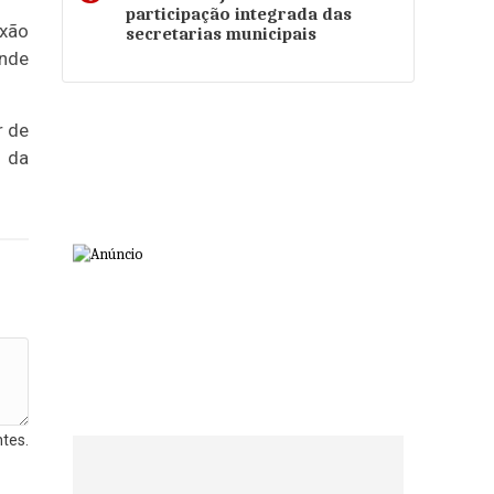
participação integrada das
exão
secretarias municipais
ande
r de
o da
tes.