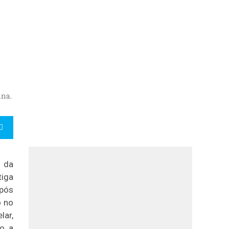
ana.
 da
tiga
após
o no
lar,
o, a