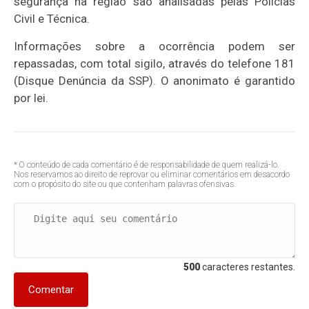
segurança na região são analisadas pelas Polícias
Civil e Técnica.
Informações sobre a ocorrência podem ser
repassadas, com total sigilo, através do telefone 181
(Disque Denúncia da SSP). O anonimato é garantido
por lei.
* O conteúdo de cada comentário é de responsabilidade de quem realizá-lo.
Nos reservamos ao direito de reprovar ou eliminar comentários em desacordo
com o propósito do site ou que contenham palavras ofensivas.
500
caracteres restantes.
Comentar