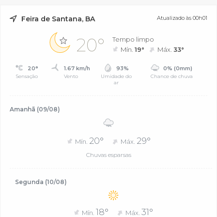
Feira de Santana, BA
Atualizado às 00h01
20°
Tempo limpo
Mín.
19°
Máx.
33°
20°
1.67 km/h
93%
0% (0mm)
Sensação
Vento
Umidade do
Chance de chuva
ar
Amanhã (09/08)
20°
29°
Mín.
Máx.
Chuvas esparsas
Segunda (10/08)
18°
31°
Mín.
Máx.