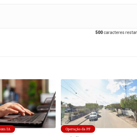
500
caracteres restan
com IA
Operação da PF