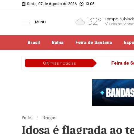
Sexta, 07 de Agosto de 2026
13:05
32°
Tempo nublad
MENU
Feira de Santa
Brasil
Bahia
Feira de Santana
Espo
Feira de Santana
Últimas notícias
Clécia Vasconcelos se despede d
Polícia
Drogas
Idosa é flagrada ao 