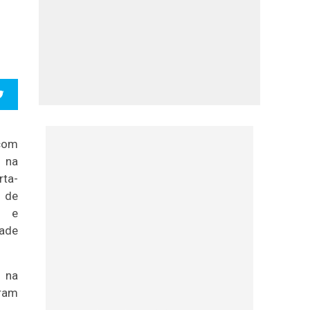
 com
 na
rta-
a de
a e
dade
o na
ram