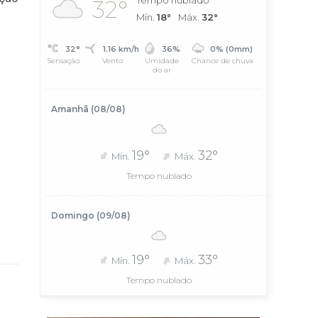
Tempo nublado
32°
Mín.
18°
Máx.
32°
32°
1.16 km/h
36%
0% (0mm)
Sensação
Vento
Umidade
Chance de chuva
do ar
Amanhã (08/08)
19°
32°
Mín.
Máx.
Tempo nublado
Domingo (09/08)
19°
33°
Mín.
Máx.
Tempo nublado