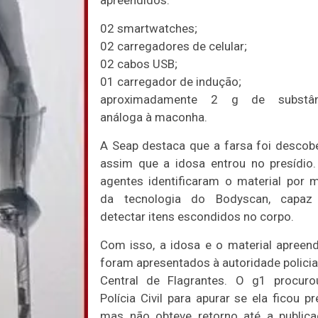
apreendidos:
02 smartwatches;
02 carregadores de celular;
02 cabos USB;
01 carregador de indução;
aproximadamente 2 g de substân
análoga à maconha.
A Seap destaca que a farsa foi descob
assim que a idosa entrou no presídio
agentes identificaram o material por 
da tecnologia do Bodyscan, capaz
detectar itens escondidos no corpo.
Com isso, a idosa e o material apreen
foram apresentados à autoridade policia
Central de Flagrantes. O g1 procuro
Polícia Civil para apurar se ela ficou pr
mas não obteve retorno até a public