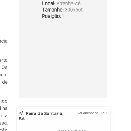
cia
erta
. Os
meio
 de
dido
l na
Feira de Santana,
Atualizado às 12h01
u a
BA
esa,
ação