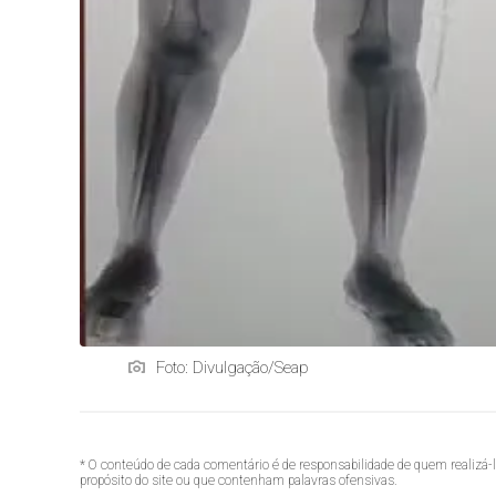
Foto: Divulgação/Seap
* O conteúdo de cada comentário é de responsabilidade de quem realizá-
propósito do site ou que contenham palavras ofensivas.