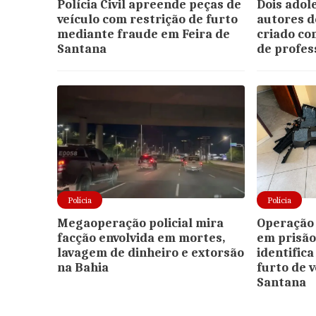
Polícia Civil apreende peças de
Dois adol
veículo com restrição de furto
autores d
mediante fraude em Feira de
criado c
Santana
de profess
Polícia
Polícia
Megaoperação policial mira
Operação 
facção envolvida em mortes,
em prisão
lavagem de dinheiro e extorsão
identific
na Bahia
furto de 
Santana