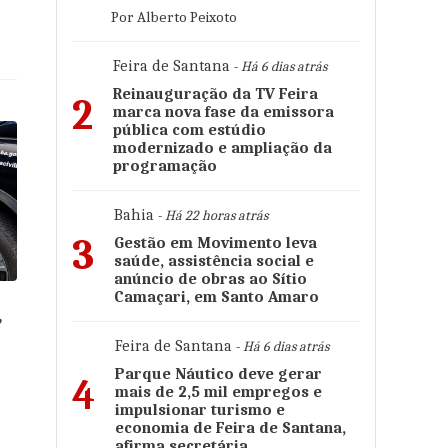
Por Alberto Peixoto
Feira de Santana
- Há 6 dias atrás
Reinauguração da TV Feira
2
marca nova fase da emissora
pública com estúdio
modernizado e ampliação da
programação
Bahia
- Há 22 horas atrás
3
Gestão em Movimento leva
saúde, assistência social e
anúncio de obras ao Sítio
Camaçari, em Santo Amaro
,
Feira de Santana
- Há 6 dias atrás
Parque Náutico deve gerar
4
mais de 2,5 mil empregos e
impulsionar turismo e
economia de Feira de Santana,
afirma secretária