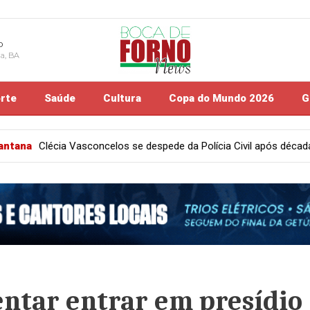
o
na, BA
rte
Saúde
Cultura
Copa do Mundo 2026
G
a Polícia Civil após décadas de serviços e faz reflexão sobre violên
tentar entrar em presídio