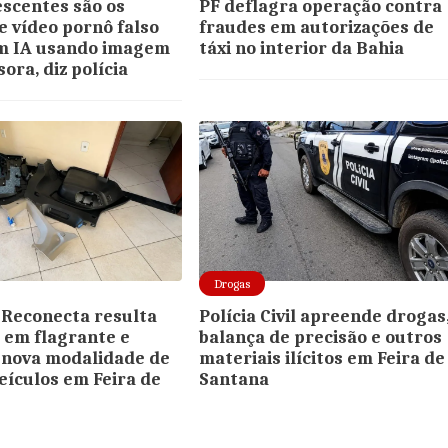
escentes são os
PF deflagra operação contra
e vídeo pornô falso
fraudes em autorizações de
om IA usando imagem
táxi no interior da Bahia
ora, diz polícia
Drogas
Reconecta resulta
Polícia Civil apreende drogas
 em flagrante e
balança de precisão e outros
a nova modalidade de
materiais ilícitos em Feira de
veículos em Feira de
Santana