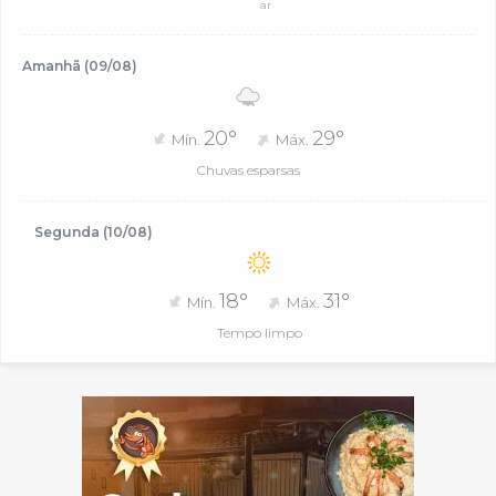
ar
Amanhã (09/08)
20°
29°
Mín.
Máx.
Chuvas esparsas
Segunda (10/08)
18°
31°
Mín.
Máx.
Tempo limpo