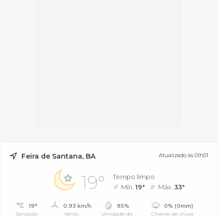
Feira de Santana, BA
Atualizado às 01h01
19°
Tempo limpo
Mín.
19°
Máx.
33°
19°
0.93 km/h
95%
0% (0mm)
Sensação
Vento
Umidade do
Chance de chuva