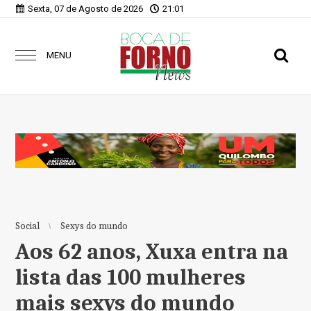
Sexta, 07 de Agosto de 2026
21:01
MENU
Social
Sexys do mundo
Aos 62 anos, Xuxa entra na
lista das 100 mulheres
mais sexys do mundo