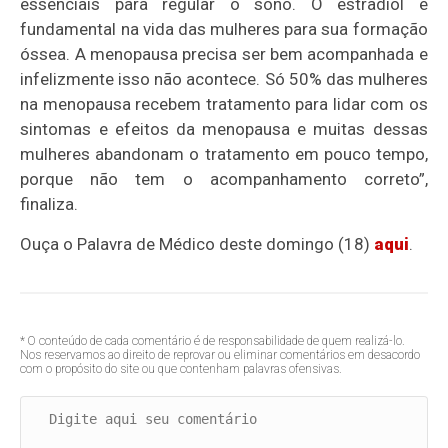
essenciais para regular o sono. O estradiol é
fundamental na vida das mulheres para sua formação
óssea. A menopausa precisa ser bem acompanhada e
infelizmente isso não acontece. Só 50% das mulheres
na menopausa recebem tratamento para lidar com os
sintomas e efeitos da menopausa e muitas dessas
mulheres abandonam o tratamento em pouco tempo,
porque não tem o acompanhamento correto”,
finaliza.
Ouça o Palavra de Médico deste domingo (18)
aqui
.
* O conteúdo de cada comentário é de responsabilidade de quem realizá-lo.
Nos reservamos ao direito de reprovar ou eliminar comentários em desacordo
com o propósito do site ou que contenham palavras ofensivas.