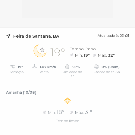
Feira de Santana, BA
Atualizado às 03h01
19°
Tempo limpo
Mín.
19°
Máx.
32°
19°
1.07 km/h
97%
0% (0mm)
Sensação
Vento
Umidade do
Chance de chuva
ar
Amanhã (10/08)
18°
31°
Mín.
Máx.
Tempo limpo