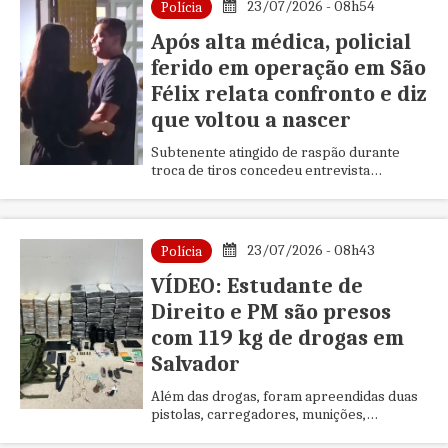
23/07/2026 - 08h54
Polícia
Após alta médica, policial
ferido em operação em São
Félix relata confronto e diz
que voltou a nascer
Subtenente atingido de raspão durante
troca de tiros concedeu entrevista
exclusiva ao Diário da Notícia; comandante
da 85ª CIPM afirma que operação
representa avanço no combate à
criminalidade no município.
23/07/2026 - 08h43
Polícia
VÍDEO: Estudante de
Direito e PM são presos
com 119 kg de drogas em
Salvador
Além das drogas, foram apreendidas duas
pistolas, carregadores, munições,
celulares e outros materiais.