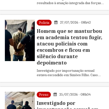
resultados à atuação integrada das forças
de segurança, reforça ações preventivas
nas escolas e afirma que a redução da
maioridade penal, sozinha, não resolve a
criminalidade.
27/07/2026 - 08h42
Polícia
Homem que se masturbou
em academia tentou fugir,
atacou policiais com
escombros e ficou em
silêncio durante
depoimento
Investigado por importunação sexual
estava escondido em Simões Filho. Caso
aconteceu na cidade de Feira de Santana.
25/07/2026 - 08h04
Preso
Investigado por