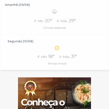
Amanhã (09/08)
20°
29°
Mín.
Máx.
Chuvas esparsas
Segunda (10/08)
18°
31°
Mín.
Máx.
Tempo limpo