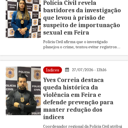
Polícia Civil revela
bastidores da investigação
que levou à prisão de
suspeito de importunação
sexual em Feira
Polícia Civil afirma que o investigado
planejou o crime, tentou evitar registros
das câmeras, permaneceu foragido por
dias e foi localizado escondido em um
imóvel abandonado na Região
Metropolitana de Salvador.
27/07/2026 - 12h16
Índices
Yves Correia destaca
queda histórica da
violência em Feira e
defende prevenção para
manter redução dos
índices
Coordenador regional da Polícia Civil atribui