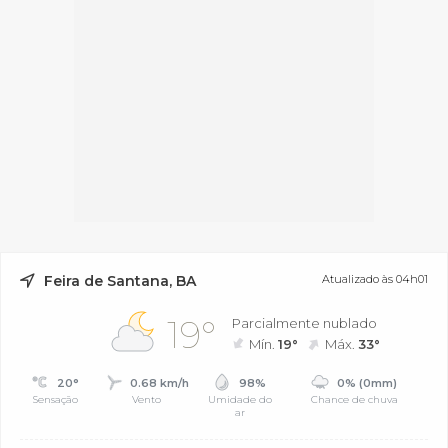
Feira de Santana, BA
Atualizado às 04h01
19°
Parcialmente nublado
Mín.
19°
Máx.
33°
20°
0.68 km/h
98%
0% (0mm)
Sensação
Vento
Umidade do
Chance de chuva
ar