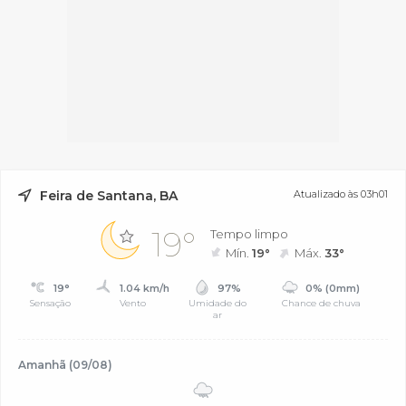
Feira de Santana, BA
Atualizado às 03h01
19°
Tempo limpo
Mín.
19°
Máx.
33°
19°
1.04 km/h
97%
0% (0mm)
Sensação
Vento
Umidade do
Chance de chuva
ar
Amanhã (09/08)