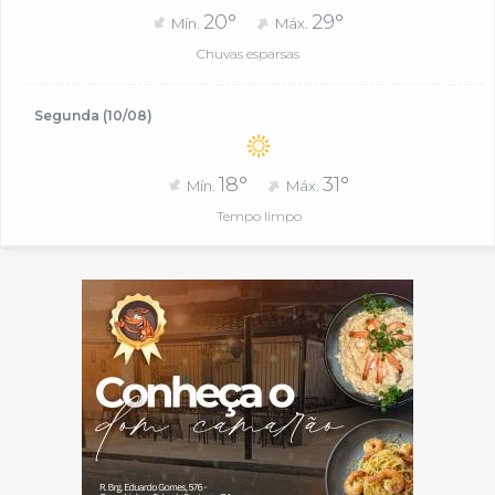
20°
29°
Mín.
Máx.
Chuvas esparsas
Segunda (10/08)
18°
31°
Mín.
Máx.
Tempo limpo