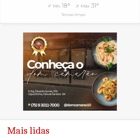
18°
31°
Mín.
Máx.
Tempo limpo
Mais lidas