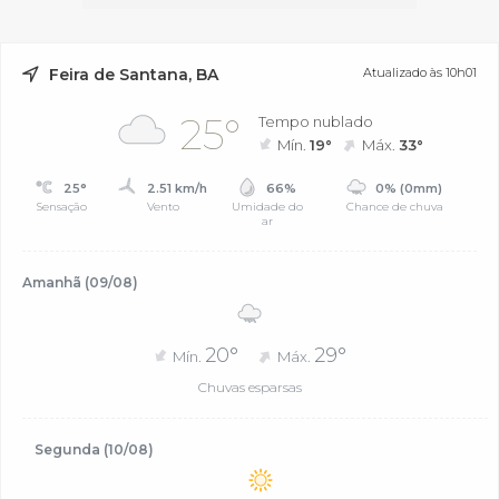
Feira de Santana, BA
Atualizado às 10h01
25°
Tempo nublado
Mín.
19°
Máx.
33°
25°
2.51 km/h
66%
0% (0mm)
Sensação
Vento
Umidade do
Chance de chuva
ar
Amanhã (09/08)
20°
29°
Mín.
Máx.
Chuvas esparsas
Segunda (10/08)