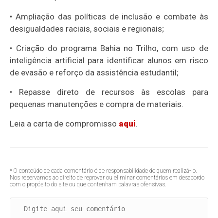
• Ampliação das políticas de inclusão e combate às
desigualdades raciais, sociais e regionais;
• Criação do programa Bahia no Trilho, com uso de
inteligência artificial para identificar alunos em risco
de evasão e reforço da assistência estudantil;
• Repasse direto de recursos às escolas para
pequenas manutenções e compra de materiais.
Leia a carta de compromisso
aqui
.
* O conteúdo de cada comentário é de responsabilidade de quem realizá-lo.
Nos reservamos ao direito de reprovar ou eliminar comentários em desacordo
com o propósito do site ou que contenham palavras ofensivas.