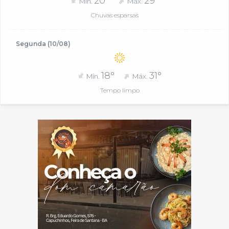
20°
29°
Mín.
Máx.
Chuvas esparsas
Segunda (10/08)
18°
31°
Mín.
Máx.
Tempo limpo