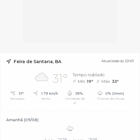
Feira de Santana, BA
Atualizado às 12h01
31°
Tempo nublado
Mín.
19°
Máx.
33°
31°
1.79 km/h
38%
0% (0mm)
Sensação
Vento
Umidade do
Chance de chuva
ar
Amanhã (09/08)