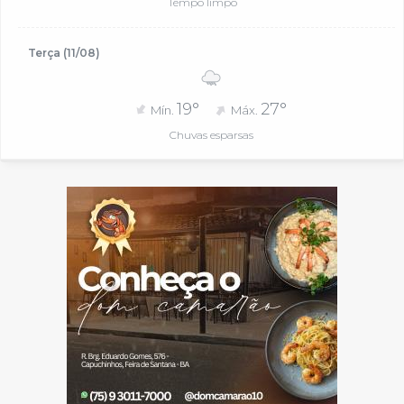
Tempo limpo
Terça (11/08)
19°
27°
Mín.
Máx.
Chuvas esparsas