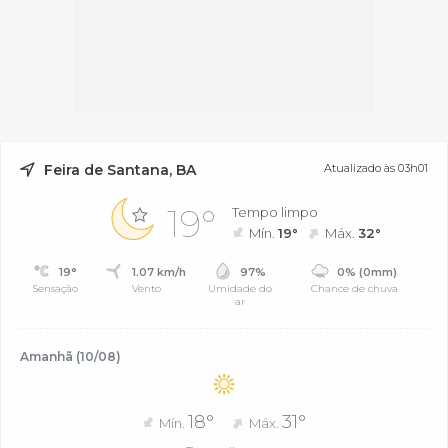
Feira de Santana, BA
Atualizado às 03h01
19°
Tempo limpo
Mín.
19°
Máx.
32°
19°
1.07 km/h
97%
0% (0mm)
Sensação
Vento
Umidade do
Chance de chuva
ar
Amanhã (10/08)
18°
31°
Mín.
Máx.