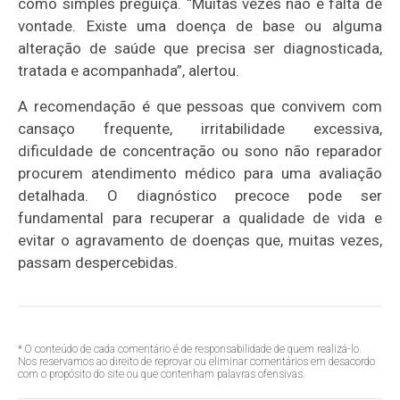
como simples preguiça. “Muitas vezes não é falta de
vontade. Existe uma doença de base ou alguma
alteração de saúde que precisa ser diagnosticada,
tratada e acompanhada”, alertou.
A recomendação é que pessoas que convivem com
cansaço frequente, irritabilidade excessiva,
dificuldade de concentração ou sono não reparador
procurem atendimento médico para uma avaliação
detalhada. O diagnóstico precoce pode ser
fundamental para recuperar a qualidade de vida e
evitar o agravamento de doenças que, muitas vezes,
passam despercebidas.
* O conteúdo de cada comentário é de responsabilidade de quem realizá-lo.
Nos reservamos ao direito de reprovar ou eliminar comentários em desacordo
com o propósito do site ou que contenham palavras ofensivas.