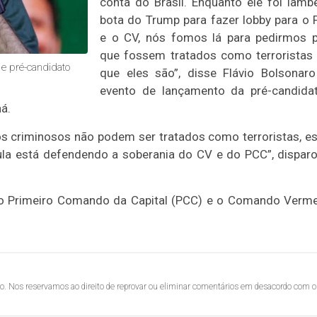
conta do Brasil. Enquanto ele foi lamb
bota do Trump para fazer lobby para o
e o CV, nós fomos lá para pedirmos 
que fossem tratados como terroristas
o e pré-candidato
que eles são”, disse Flávio Bolsonar
evento de lançamento da pré-candida
á.
sos criminosos não podem ser tratados como terroristas, e
Lula está defendendo a soberania do CV e do PCC”, dispar
am o Primeiro Comando da Capital (PCC) e o Comando Verm
lo. Nos reservamos ao direito de reprovar ou eliminar comentários em desacordo com o