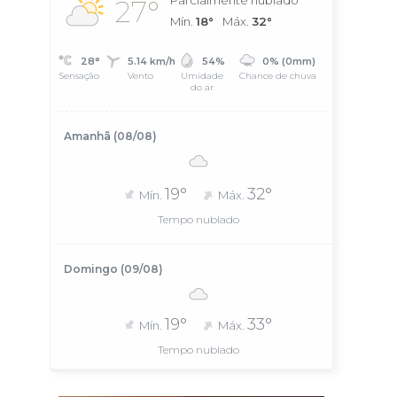
Parcialmente nublado
27°
Mín.
18°
Máx.
32°
28°
5.14 km/h
54%
0% (0mm)
Sensação
Vento
Umidade
Chance de chuva
do ar
Amanhã (08/08)
19°
32°
Mín.
Máx.
Tempo nublado
Domingo (09/08)
19°
33°
Mín.
Máx.
Tempo nublado