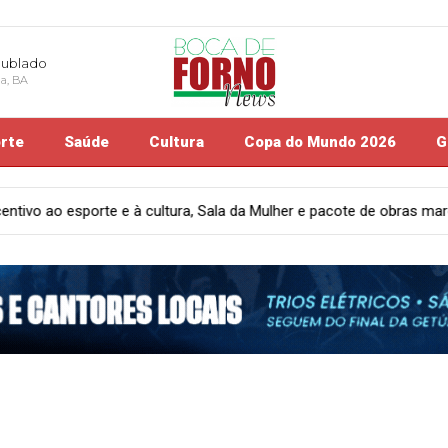
nublado
na, BA
rte
Saúde
Cultura
Copa do Mundo 2026
G
her e pacote de obras marcam ações da Prefeitura de Candeal, destac