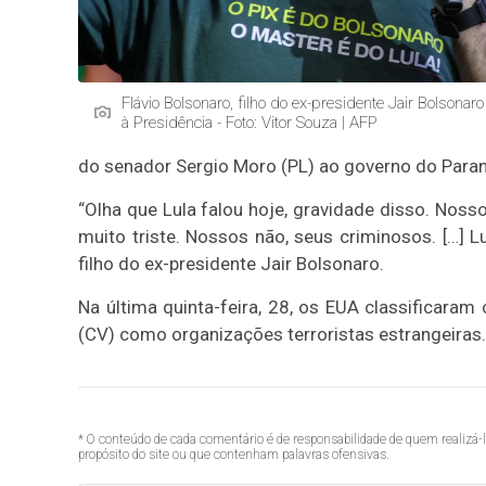
Flávio Bolsonaro, filho do ex-presidente Jair Bolsonar
à Presidência - Foto: Vitor Souza | AFP
do senador Sergio Moro (PL) ao governo do Paran
“Olha que Lula falou hoje, gravidade disso. Nos
muito triste. Nossos não, seus criminosos. […] 
filho do ex-presidente Jair Bolsonaro.
Na última quinta-feira, 28, os EUA classificar
(CV) como organizações terroristas estrangeiras.
* O conteúdo de cada comentário é de responsabilidade de quem realizá-
propósito do site ou que contenham palavras ofensivas.