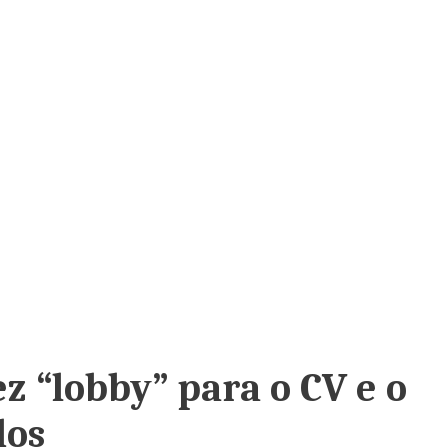
ez “lobby” para o CV e o
dos