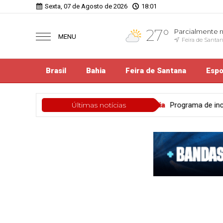
Sexta, 07 de Agosto de 2026
18:01
27°
Parcialmente 
MENU
Feira de Santa
Brasil
Bahia
Feira de Santana
Espo
Bahia
Programa de incentivo ao esporte e à cultura, Sala da Mul
Últimas notícias