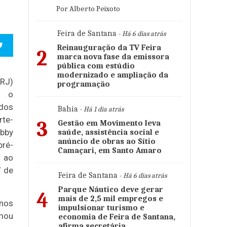
Por Alberto Peixoto
Feira de Santana
- Há 6 dias atrás
Reinauguração da TV Feira
2
marca nova fase da emissora
pública com estúdio
modernizado e ampliação da
RJ)
programação
e o
idos
Bahia
- Há 1 dia atrás
rte-
3
Gestão em Movimento leva
obby
saúde, assistência social e
anúncio de obras ao Sítio
ré-
Camaçari, em Santo Amaro
a ao
7 de
Feira de Santana
- Há 6 dias atrás
Parque Náutico deve gerar
4
mais de 2,5 mil empregos e
 nos
impulsionar turismo e
mou
economia de Feira de Santana,
afirma secretária