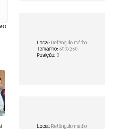
tes.
al