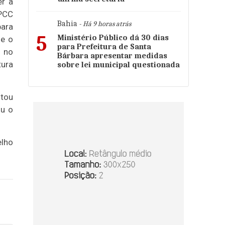
er a
 PCC
Bahia
- Há 9 horas atrás
para
5
Ministério Público dá 30 dias
 e o
para Prefeitura de Santa
o no
Bárbara apresentar medidas
tura
sobre lei municipal questionada
stou
ou o
elho