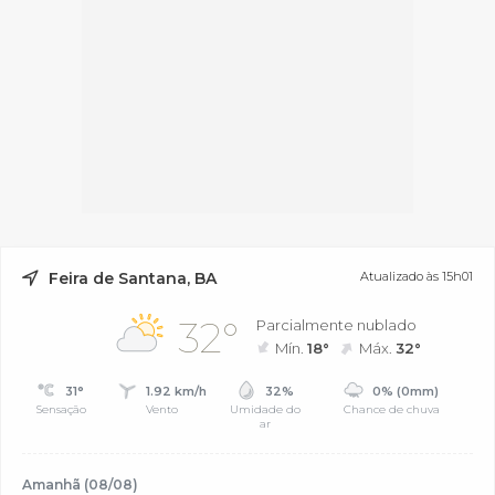
Feira de Santana, BA
Atualizado às 15h01
32°
Parcialmente nublado
Mín.
18°
Máx.
32°
31°
1.92 km/h
32%
0% (0mm)
Sensação
Vento
Umidade do
Chance de chuva
ar
Amanhã (08/08)