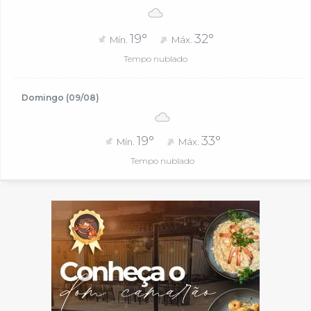
19°
32°
Mín.
Máx.
Tempo nublado
Domingo (09/08)
19°
33°
Mín.
Máx.
Tempo nublado