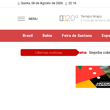
Quinta, 06 de Agosto de 2026
22:16
20°
Tempo limpo
MENU
Feira de Santana, B
Brasil
Bahia
Feira de Santana
Espo
Bahia
Sinjorba cobra respeito à liberdade de imprens
Últimas notícias