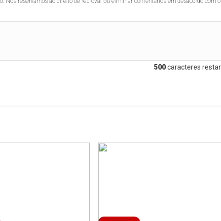
lo. Nos reservamos ao direito de reprovar ou eliminar comentários em desacordo com o
500
caracteres restan