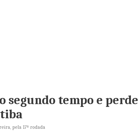
no segundo tempo e perd
itiba
reira, pela 17ª rodada