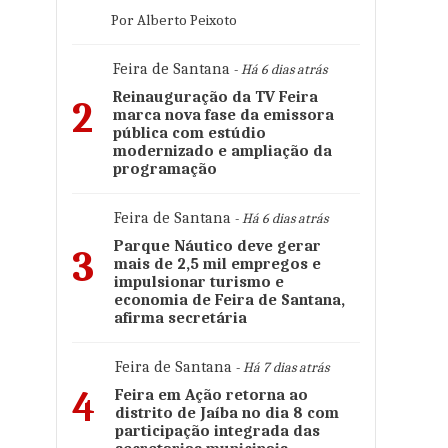
Por Alberto Peixoto
Feira de Santana
- Há 6 dias atrás
Reinauguração da TV Feira
2
marca nova fase da emissora
pública com estúdio
modernizado e ampliação da
programação
Feira de Santana
- Há 6 dias atrás
Parque Náutico deve gerar
3
mais de 2,5 mil empregos e
impulsionar turismo e
economia de Feira de Santana,
e
afirma secretária
Feira de Santana
- Há 7 dias atrás
4
Feira em Ação retorna ao
distrito de Jaíba no dia 8 com
participação integrada das