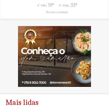
19°
33°
Mín.
Máx.
Tempo nublado
Mais lidas