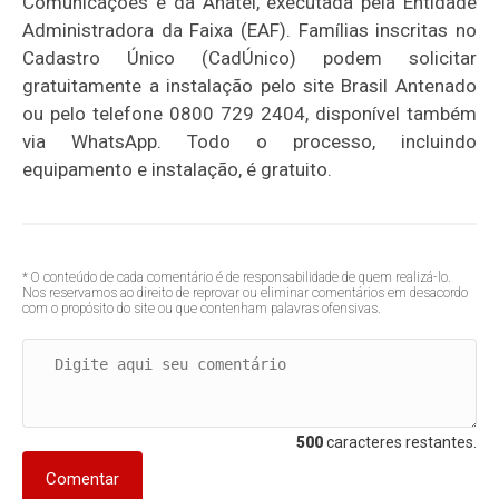
Comunicações e da Anatel, executada pela Entidade
Administradora da Faixa (EAF). Famílias inscritas no
Cadastro Único (CadÚnico) podem solicitar
gratuitamente a instalação pelo site Brasil Antenado
ou pelo telefone 0800 729 2404, disponível também
via WhatsApp. Todo o processo, incluindo
equipamento e instalação, é gratuito.
* O conteúdo de cada comentário é de responsabilidade de quem realizá-lo.
Nos reservamos ao direito de reprovar ou eliminar comentários em desacordo
com o propósito do site ou que contenham palavras ofensivas.
500
caracteres restantes.
Comentar