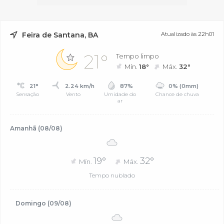
Feira de Santana, BA
Atualizado às 22h01
21°
Tempo limpo
Mín.
18°
Máx.
32°
21°
2.24 km/h
87%
0% (0mm)
Sensação
Vento
Umidade do
Chance de chuva
ar
Amanhã (08/08)
19°
32°
Mín.
Máx.
Tempo nublado
Domingo (09/08)