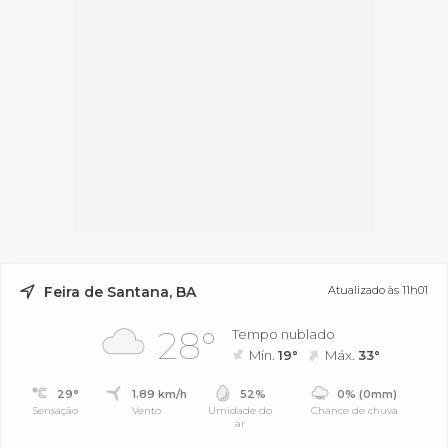
Feira de Santana, BA
Atualizado às 11h01
28°
Tempo nublado
Mín.
19°
Máx.
33°
29°
1.89 km/h
52%
0% (0mm)
Sensação
Vento
Umidade do
Chance de chuva
ar