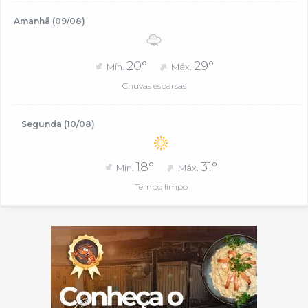
Amanhã (09/08)
20°
29°
Mín.
Máx.
Chuvas esparsas
Segunda (10/08)
18°
31°
Mín.
Máx.
Tempo limpo