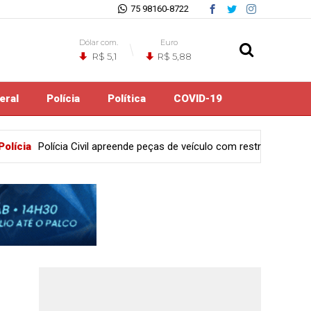
75 98160-8722
Dólar com.
Euro
R$ 5,1
R$ 5,88
eral
Polícia
Política
COVID-19
as de veículo com restrição de furto mediante fraude em Feira de Sa