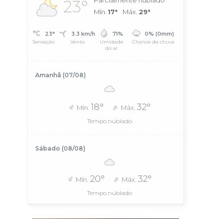
Parcialmente nublado
23°
Mín.
17°
Máx.
29°
23°
3.3 km/h
71%
0% (0mm)
Sensação
Vento
Umidade
Chance de chuva
do ar
Amanhã (07/08)
18°
32°
Mín.
Máx.
Tempo nublado
Sábado (08/08)
20°
32°
Mín.
Máx.
Tempo nublado