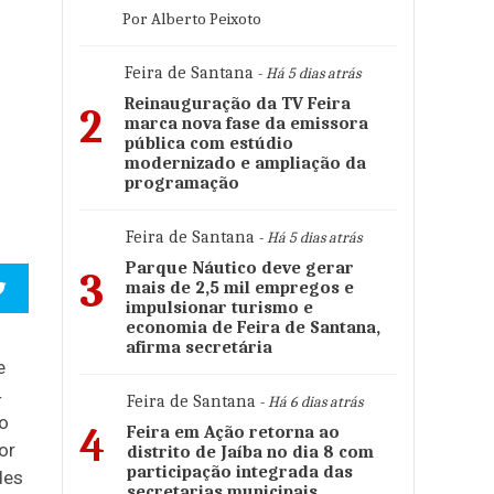
Por Alberto Peixoto
Feira de Santana
- Há 5 dias atrás
Reinauguração da TV Feira
2
marca nova fase da emissora
pública com estúdio
modernizado e ampliação da
programação
Feira de Santana
- Há 5 dias atrás
Parque Náutico deve gerar
3
mais de 2,5 mil empregos e
impulsionar turismo e
economia de Feira de Santana,
afirma secretária
e
4
Feira de Santana
- Há 6 dias atrás
to
4
Feira em Ação retorna ao
or
distrito de Jaíba no dia 8 com
participação integrada das
des
secretarias municipais