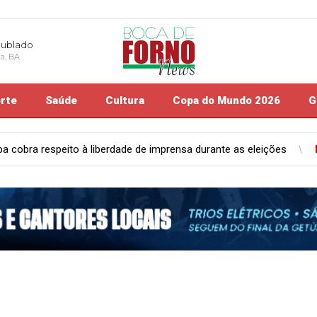
nublado
na, BA
rte
Saúde
Cultura
Copa do Mundo 2026
G
mprensa durante as eleições
Polícia
Polícia Civil apreende peç