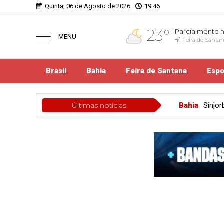
Quinta, 06 de Agosto de 2026
19:46
23°
Parcialmente 
MENU
Feira de Santa
Brasil
Bahia
Feira de Santana
Espo
Bahia
Últimas notícias
Sinjorba cobra respeito à liberdade de i