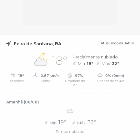
Feira de Santana, BA
Atualizado às 04h01
18°
Parcialmente nublado
Mín.
18°
Máx.
32°
18°
0.87 km/h
97%
0% (0mm)
Sensação
Vento
Umidade do
Chance de chuva
ar
Amanhã (08/08)
19°
32°
Mín.
Máx.
Tempo nublado