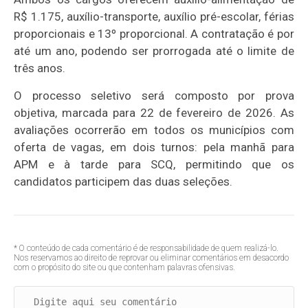
R$ 1.175, auxílio-transporte, auxílio pré-escolar, férias
proporcionais e 13º proporcional. A contratação é por
até um ano, podendo ser prorrogada até o limite de
três anos.
O processo seletivo será composto por prova
objetiva, marcada para 22 de fevereiro de 2026. As
avaliações ocorrerão em todos os municípios com
oferta de vagas, em dois turnos: pela manhã para
APM e à tarde para SCQ, permitindo que os
candidatos participem das duas seleções.
* O conteúdo de cada comentário é de responsabilidade de quem realizá-lo.
Nos reservamos ao direito de reprovar ou eliminar comentários em desacordo
com o propósito do site ou que contenham palavras ofensivas.