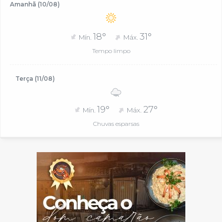
Amanhã (10/08)
18°
31°
Mín.
Máx.
Tempo limpo
Terça (11/08)
19°
27°
Mín.
Máx.
Chuvas esparsas