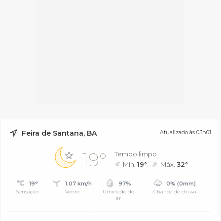
Feira de Santana, BA
Atualizado às 03h01
19°
Tempo limpo
Mín.
19°
Máx.
32°
19°
1.07 km/h
97%
0% (0mm)
Sensação
Vento
Umidade do
Chance de chuva
ar