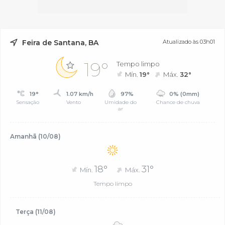
Feira de Santana, BA
Atualizado às 03h01
19°
Tempo limpo
Mín.
19°
Máx.
32°
19°
1.07 km/h
97%
0% (0mm)
Sensação
Vento
Umidade do
Chance de chuva
ar
Amanhã (10/08)
18°
31°
Mín.
Máx.
Tempo limpo
Terça (11/08)