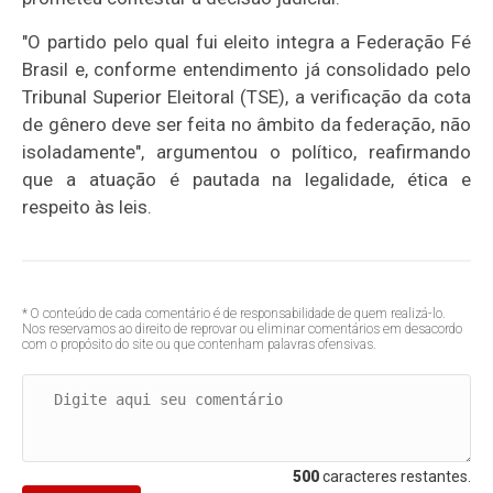
"O partido pelo qual fui eleito integra a Federação Fé
Brasil e, conforme entendimento já consolidado pelo
Tribunal Superior Eleitoral (TSE), a verificação da cota
de gênero deve ser feita no âmbito da federação, não
isoladamente", argumentou o político, reafirmando
que a atuação é pautada na legalidade, ética e
respeito às leis.
* O conteúdo de cada comentário é de responsabilidade de quem realizá-lo.
Nos reservamos ao direito de reprovar ou eliminar comentários em desacordo
com o propósito do site ou que contenham palavras ofensivas.
500
caracteres restantes.