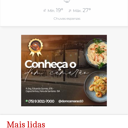
19°
27°
Mín.
Máx.
Chuvas esparsas
Mais lidas