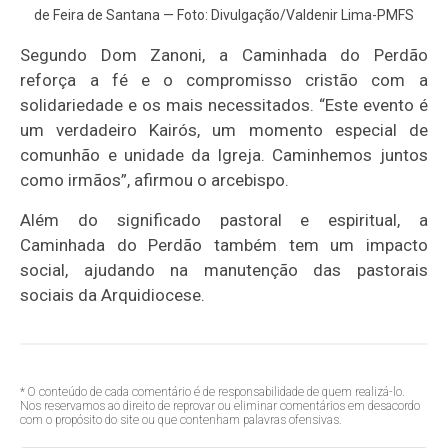
de Feira de Santana — Foto: Divulgação/Valdenir Lima-PMFS
Segundo Dom Zanoni, a Caminhada do Perdão
reforça a fé e o compromisso cristão com a
solidariedade e os mais necessitados. “Este evento é
um verdadeiro Kairós, um momento especial de
comunhão e unidade da Igreja. Caminhemos juntos
como irmãos”, afirmou o arcebispo.
Além do significado pastoral e espiritual, a
Caminhada do Perdão também tem um impacto
social, ajudando na manutenção das pastorais
sociais da Arquidiocese.
* O conteúdo de cada comentário é de responsabilidade de quem realizá-lo.
Nos reservamos ao direito de reprovar ou eliminar comentários em desacordo
com o propósito do site ou que contenham palavras ofensivas.