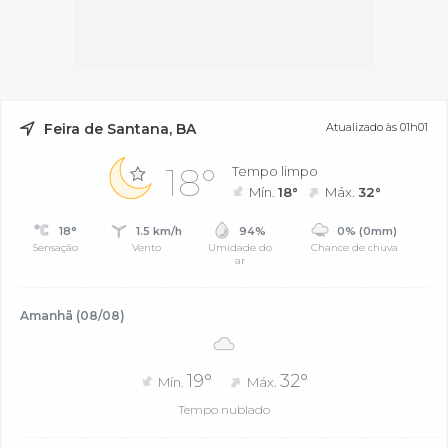
Feira de Santana, BA
Atualizado às 01h01
18°
Tempo limpo
Mín.
18°
Máx.
32°
18°
1.5 km/h
94%
0% (0mm)
Sensação
Vento
Umidade do
Chance de chuva
ar
Amanhã (08/08)
19°
32°
Mín.
Máx.
Tempo nublado